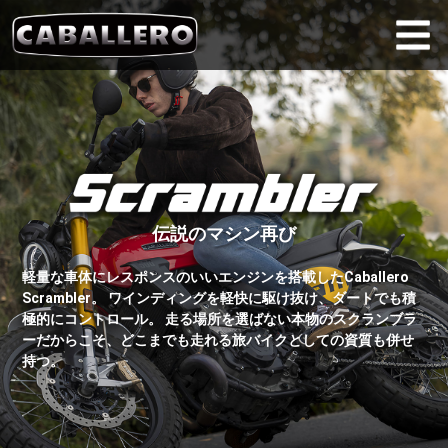
Skip
to
content
伝説のマシン再び
軽量な車体にレスポンスのいいエンジンを搭載したCaballero
Scrambler。 ワインディングを軽快に駆け抜け、ダートでも積
極的にコントロール。 走る場所を選ばない本物のスクランブラ
ーだからこそ、どこまでも走れる旅バイクとしての資質も併せ
持つ。