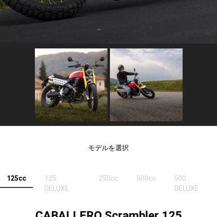
モデルを選択
125cc
125
250cc
500cc
500
DELUXE
DELUXE
CABALLERO Scrambler 125