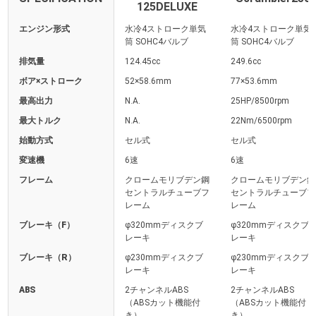
125DELUXE
エンジン形式
水冷4ストローク単気
水冷4ストローク単気
筒 SOHC4バルブ
筒 SOHC4バルブ
排気量
124.45cc
249.6cc
ボア×ストローク
52×58.6mm
77×53.6mm
最高出力
N.A.
25HP/8500rpm
最大トルク
N.A.
22Nm/6500rpm
始動方式
セル式
セル式
変速機
6速
6速
フレーム
クロームモリブデン鋼
クロームモリブデン鋼
セントラルチューブフ
セントラルチューブフ
レーム
レーム
ブレーキ（F）
φ320mmディスクブ
φ320mmディスクブ
レーキ
レーキ
ブレーキ（R）
φ230mmディスクブ
φ230mmディスクブ
レーキ
レーキ
ABS
2チャンネルABS
2チャンネルABS
（ABSカット機能付
（ABSカット機能付
き）
き）