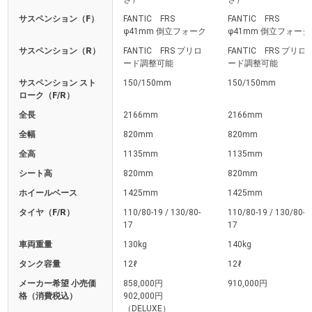
サスペンション（F）
FANTIC FRS
FANTIC FRS
φ41mm 倒立フォーク
φ41mm 倒立フォーク
サスペンション（R）
FANTIC FRS プリロ
FANTIC FRS プリロ
ード調整可能
ード調整可能
サスペンション スト
150/150mm
150/150mm
ローク（F/R）
全長
2166mm
2166mm
全幅
820mm
820mm
全高
1135mm
1135mm
シート高
820mm
820mm
ホイールベース
1425mm
1425mm
タイヤ（F/R）
110/80-19 / 130/80-
110/80-19 / 130/80-
17
17
車両重量
130kg
140kg
タンク容量
12ℓ
12ℓ
メーカー希望 小売価
858,000円
910,000円
格（消費税込）
902,000円
（DELUXE）