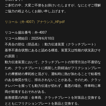
ご多忙の中、大変ご不便をお掛けいたしますが、なにとぞご理解
ご協力の程よろしくお願い申し上げます。
リコール（外-4007）アナウンス_HP.pdf
リコール届出番号：外-4007
リコール開始日：2025年6月10日
不具合の部位（部品名）：動力伝達装置（クラッチプレート）
基準不適合状態にあると認める構造、装置又は性能の状況及びそ
の原因 ：
動力伝達装置において、クラッチプレートの管理方法が不適切な
ため、クラッチプレートに残留した防錆油がフリクションプレー
トの摩擦材の摩耗粉と混ざり、運転時に熱が加わることで粘着性
のある物質が生じ、排出されないことがある。そのため、クラッ
チレバーを握っても動力伝達が切れず、最悪の場合、停車時に車
両が前進するおそれがある。
改善措置の内容：全車両、クラッチプレートを対策品と交換する
とともにフリクションプレートを新品と交換する。