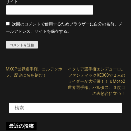
サイト
次回のコメントで使用するためブラウザーに自分の名前、メ
ールアドレス、サイトを保存する。
MXGP世界選手権。コルデンホ
イタリア選手権エンデューロ。
投
フ、歴史に名を刻む！
ファンティックXE300で２人の
稿
ライダーが大活躍！！＆Moto2
世界選手権。バルタス、３度目
ナ
の表彰台に立つ！
ビ
検
ゲ
索:
ー
最近の投稿