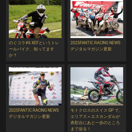
のぐコラ#6 XEFというトレ
2025FANTIC RACING NEWS
ールバイク、知ってます
デジタルマガジン更新
か？
2025FANTIC RACING NEWS
モトクロスのスイス GP で、
デジタルマガジン更新
エリアス＝エスカンダルが
表彰台にあと一歩のところ
まで迫る！