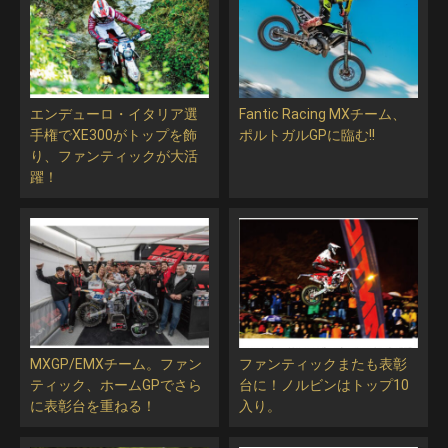
エンデューロ・イタリア選
Fantic Racing MXチーム、
手権でXE300がトップを飾
ポルトガルGPに臨む!!
り、ファンティックが大活
躍！
MXGP/EMXチーム。ファン
ファンティックまたも表彰
ティック、ホームGPでさら
台に！ノルビンはトップ10
に表彰台を重ねる！
入り。