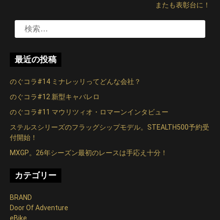
またも表彰台に！
ナ
検
ビ
索:
ゲ
最近の投稿
ー
シ
のぐコラ#14 ミナレッリってどんな会社？
のぐコラ#12 新型キャバレロ
ョ
のぐコラ#11 マウリツィオ・ロマーンインタビュー
ン
ステルスシリーズのフラッグシップモデル。STEALTH500予約受
付開始！
MXGP。26年シーズン最初のレースは手応え十分！
カテゴリー
BRAND
Door Of Adventure
eBike