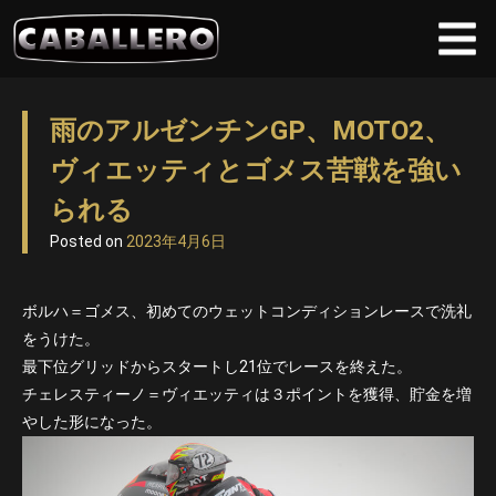
Skip
to
雨のアルゼンチンGP、MOTO2、
content
ヴィエッティとゴメス苦戦を強い
られる
Posted on
2023年4月6日
ボルハ＝ゴメス、初めてのウェットコンディションレースで洗礼
をうけた。
最下位グリッドからスタートし21位でレースを終えた。
チェレスティーノ＝ヴィエッティは３ポイントを獲得、貯金を増
やした形になった。