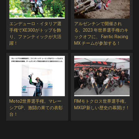
エンデューロ・イタリア選
アルゼンチンで開催され
手権でXE300がトップを飾
る、2023 年世界選手権のキ
り、ファンティックが大活
ックオフに、 Fantic Racing
躍！
MX チームが参加する！
Moto2世界選手権。マレー
FIMモトクロス世界選手権。
シアGP、激闘の果ての表彰
MXGP新しい歴史の幕開け！
台！