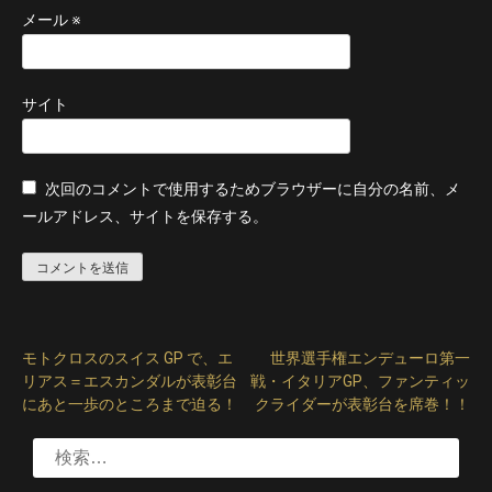
メール
※
サイト
次回のコメントで使用するためブラウザーに自分の名前、メ
ールアドレス、サイトを保存する。
モトクロスのスイス GP で、エ
世界選手権エンデューロ第一
投
リアス＝エスカンダルが表彰台
戦・イタリアGP、ファンティッ
稿
にあと一歩のところまで迫る！
クライダーが表彰台を席巻！！
ナ
検
索:
ビ