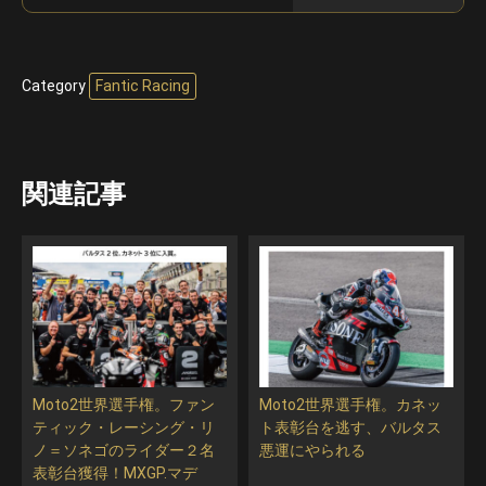
Category
Fantic Racing
関連記事
Moto2世界選手権。ファン
Moto2世界選手権。カネッ
ティック・レーシング・リ
ト表彰台を逃す、バルタス
ノ＝ソネゴのライダー２名
悪運にやられる
表彰台獲得！MXGP.マデ