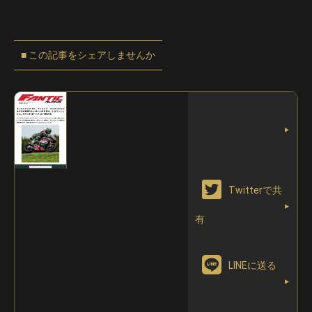
この記事をシェアしませんか
Facebookに
Twitterで共
シェア
有
LINEに送る