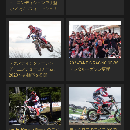
ィ・コンディションで手堅
くシングルフィニッシュ！
ファンティックレーシン
2024FANTIC RACING NEWS
グ・エンデューロチーム、
デジタルマガジン更新
2023 年の陣容を公開︕
Fantic Racing チームのデビ
モトクロスのスイス GP で、