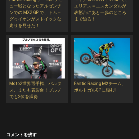
ュー戦となったアルゼンチ
エリアス＝エスカンダルが
ンでの MX2 GP で、トム＝
表彰台にあと一歩のところ
グゥイオンがストイックな
まで迫る！
走りを見せた！
Moto2世界選手権。バルタ
Fantic Racing MXチーム、
ス、またも表彰台！ブルノ
ポルトガルGPに臨む!!
でも2位を獲得！
コメントを残す