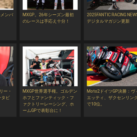
ルメンバ
MXGP。26年シーズン最初
2025FANTIC RACING NEW
！
のレースは手応え十分！
デジタルマガジン更新
バリー・
MXGP世界選手権。ゴルデン
Moto2ドイツGP決勝：ヴ
ンタビ
ホフとファンティック・フ
エッティ、ザクセンリン
ァクトリーレーシング、ホ
で10位。
ームGPで表彰台に！