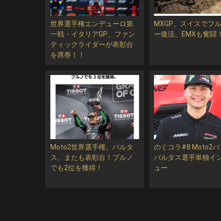
世界選手権エンデューロ第
MXGP、スイスでフ
一戦・イタリアGP、ファン
ー復活、EMXも奮闘
ティックライダーが表彰台
を席巻！！
Moto2世界選手権。バルタ
のぐコラ#8 Moto2
ス、またも表彰台！ブルノ
バルタス選手単独イ
でも2位を獲得！
ュー