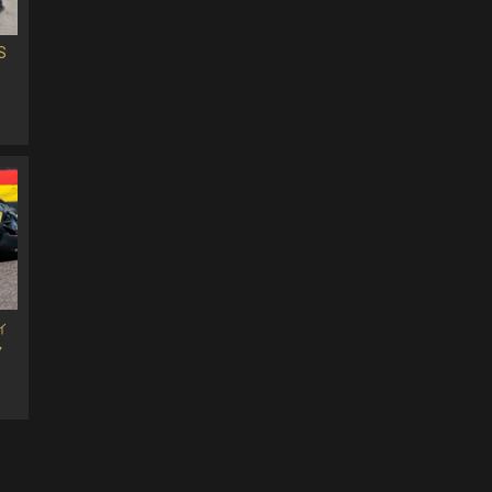
S
ィ
ク