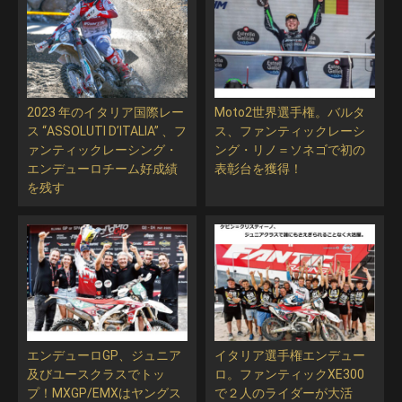
2023 年のイタリア国際レー
Moto2世界選手権。バルタ
ス “ASSOLUTI D’ITALIA” 、フ
ス、ファンティックレーシ
ァンティックレーシング・
ング・リノ＝ソネゴで初の
エンデューロチーム好成績
表彰台を獲得！
を残す
エンデューロGP、ジュニア
イタリア選手権エンデュー
及びユースクラスでトッ
ロ。ファンティックXE300
プ！MXGP/EMXはヤングス
で２人のライダーが大活